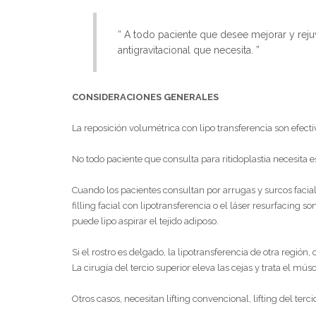
“ A todo paciente que desee mejorar y reju
antigravitacional que necesita. ”
CONSIDERACIONES GENERALES
La reposición volumétrica con lipo transferencia son efecti
No todo paciente que consulta para ritidoplastia necesita es
Cuando los pacientes consultan por arrugas y surcos faciales 
filling facial con lipotransferencia o el láser resurfacing s
puede lipo aspirar el tejido adiposo.
Si el rostro es delgado, la lipotransferencia de otra regi
La cirugía del tercio superior eleva las cejas y trata el mús
Otros casos, necesitan lifting convencional, lifting del te