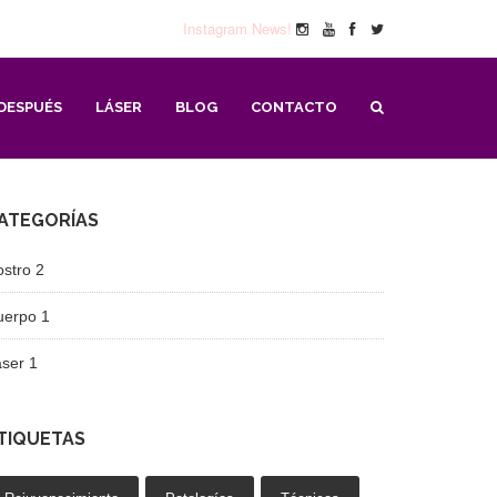
Instagram News!
DESPUÉS
LÁSER
BLOG
CONTACTO
ATEGORÍAS
ostro
2
uerpo
1
áser
1
TIQUETAS