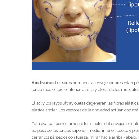
Abstracto:
Los seres humanos al envejecer presentan pérd
tercio medio, tercio inferior, atrofia y ptosis de los múscul
El sol y los rayos ultravioletas degeneran las fibras elás
elastosis solar. Los vectores de la gravedad actúan con má
Para evaluar correctamente los efectos del envejecimient
adiposo de los tercios superior, medio, inferior, cuello y pie
cerrar los párpados con fuerza, mirar hacia arriba - abajo, 