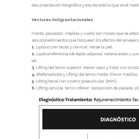
documentación fotográfica y escrita todo lo que ve el médi
Vectores Antigravitacionales
Frente, párpados, mejillas y cuello son masas que se alte
seis procedimientos que bloquean los efectos del envejeci
1.
Liposucción facial y cervical: retrae la piel.
2.
Lipotransferencia (de tejido adiposo): rellena áreas y su
etc.
3.
Lifting del tercio superior: elevar cejas y tratar con inci
4.
Blefaroplastia y Lifting del tercio medio: Elevar mejilla
5.
Lifting facial con cicatriz preauricular SMAS.
6.
Lifting cervical, tercio inferior: liposucción de papada, 