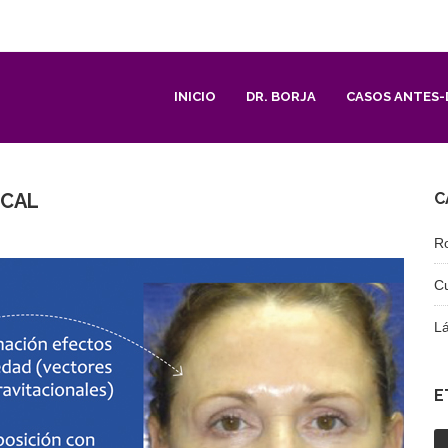
INICIO
DR. BORJA
CASOS ANTES-
ICAL
C
R
C
L
E