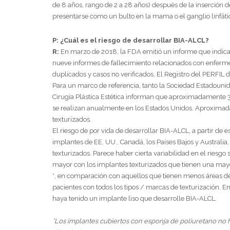
de 8 años, rango de 2 a 28 años) después de la inserció
presentarse como un bulto en la mama o el ganglio linfátic
P: ¿Cuál es el riesgo de desarrollar BIA-ALCL?
R:
En marzo de 2018, la FDA emitió un informe que indica
nueve informes de fallecimiento relacionados con enferm
duplicados y casos no verificados. El Registro del PERFIL
Para un marco de referencia, tanto la Sociedad Estadouni
Cirugía Plástica Estética informan que aproximadament
se realizan anualmente en los Estados Unidos. Aproximada
texturizados.
El riesgo de por vida de desarrollar BIA-ALCL, a partir de
implantes de EE. UU., Canadá, los Países Bajos y Australia
texturizados. Parece haber cierta variabilidad en el riesgo 
mayor con los implantes texturizados que tienen una mayor
*, en comparación con aquellos que tienen menos áreas de 
pacientes con todos los tipos / marcas de texturización. 
haya tenido un implante liso que desarrolle BIA-ALCL.
*Los implantes cubiertos con esponja de poliuretano no h