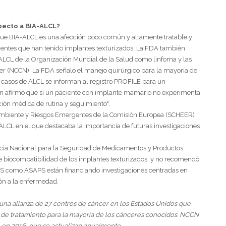
specto a BIA-ALCL?
ue BIA-ALCL es una afección poco común y altamente tratable y
cientes que han tenido implantes texturizados. La FDA también
-ALCL de la Organización Mundial de la Salud como linfoma y las
cer (NCCN). La FDA señaló el manejo quirúrgico para la mayoría de
s casos de ALCL se informan al registro PROFILE para un
ién afirmó que si un paciente con implante mamario no experimenta
ión médica de rutina y seguimiento".
o Ambiente y Riesgos Emergentes de la Comisión Europea (SCHEER)
ALCL en el que destacaba la importancia de futuras investigaciones
ncia Nacional para la Seguridad de Medicamentos y Productos
e biocompatibilidad de los implantes texturizados, y no recomendó
SPS como ASAPS están financiando investigaciones centradas en
ión a la enfermedad.
a alianza de 27 centros de cáncer en los Estados Unidos que
de tratamiento para la mayoría de los cánceres conocidos. NCCN
 en 2016, que se actualizan anualmente.