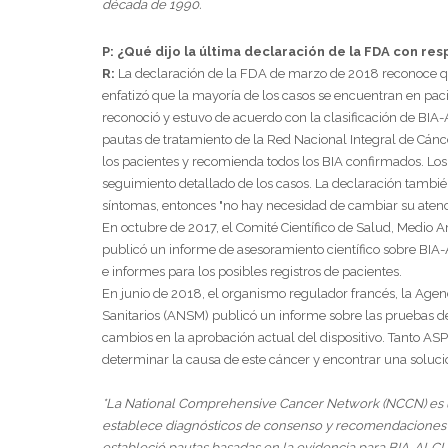
década de 1990.
P: ¿Qué dijo la última declaración de la FDA con re
R:
La declaración de la FDA de marzo de 2018 reconoce q
enfatizó que la mayoría de los casos se encuentran en pa
reconoció y estuvo de acuerdo con la clasificación de BIA
pautas de tratamiento de la Red Nacional Integral de Cán
los pacientes y recomienda todos los BIA confirmados. Lo
seguimiento detallado de los casos. La declaración tamb
síntomas, entonces "no hay necesidad de cambiar su atenc
En octubre de 2017, el Comité Científico de Salud, Medi
publicó un informe de asesoramiento científico sobre BIA-
e informes para los posibles registros de pacientes.
En junio de 2018, el organismo regulador francés, la Age
Sanitarios (ANSM) publicó un informe sobre las pruebas d
cambios en la aprobación actual del dispositivo. Tanto A
determinar la causa de este cáncer y encontrar una soluc
*La National Comprehensive Cancer Network (NCCN) es un
establece diagnósticos de consenso y recomendaciones 
estableció pautas basadas en la evidencia para BIA-ALCL