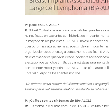
P: ¿Qué es BIA-ALCL?
R:
BIA-ALCL (linfoma anaplásico de células grandes asoc
ha notificado en pacientes con historial de implante mam
la mayoría de los pacientes. BIA-ALCL no es un cáncer del p
cuerpo forma naturalmente alrededor de un implante mam
organizaciones de oncología actualmente clasifican BIA-
de enfermedades que varía desde indolentes colecciones d
afectación de ganglios linfáticos y metástasis raramente d
comprender mejor y definir BIA-ALCL. * Las células de la 
librar al cuerpo de los agentes nocivos.
*Un linfoma es un cáncer del sistema linfático. Los gang
forman parte del sistema linfático. Indolente se refiere 
P: ¿Cuáles son los síntomas de BIA-ALCL?
R:
El síntoma inicial más común de BIA-ALCL es una hinc