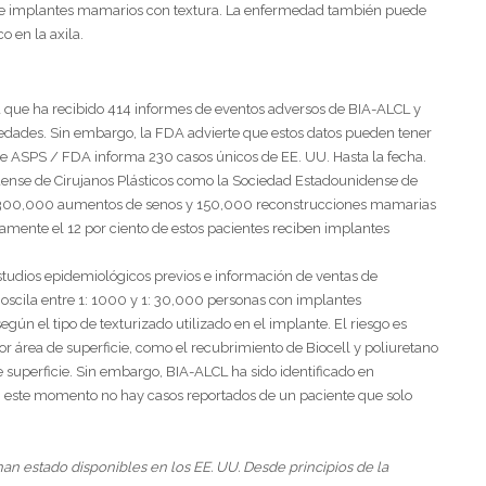
n de implantes mamarios con textura. La enfermedad también puede
o en la axila.
 que ha recibido 414 informes de eventos adversos de BIA-ALCL y
edades. Sin embargo, la FDA advierte que estos datos pueden tener
 de ASPS / FDA informa 230 casos únicos de EE. UU. Hasta la fecha.
dense de Cirujanos Plásticos como la Sociedad Estadounidense de
e 300,000 aumentos de senos y 150,000 reconstrucciones mamarias
mente el 12 por ciento de estos pacientes reciben implantes
 estudios epidemiológicos previos e información de ventas de
, oscila entre 1: 1000 y 1: 30,000 personas con implantes
según el tipo de texturizado utilizado en el implante. El riesgo es
 área de superficie, como el recubrimiento de Biocell y poliuretano
superficie. Sin embargo, BIA-ALCL ha sido identificado en
En este momento no hay casos reportados de un paciente que solo
an estado disponibles en los EE. UU. Desde principios de la