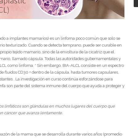
iado a implantes mamarios) es un linfoma poco común que solo se
ario texturizado. Cuando se detecta temprano, puede ser curable en
ropio tejido mamario, sino de la envoltura de la cicatriz que el
ario, llamado cápsula. Todas las autoridades gubernamentales y
ALCL como linfoma. * Sin embargo, BIA-ALCL consiste en un espectro
e fluidos CD30 + dentro de la cápsula, hasta tumores capsulares,
istantes . La investigación en curso continúa esforzándose para
linfa son parte del sistema inmune del cuerpo que ayuda a proteger y
lios linfáticos son glándulas en muchos lugares del cuerpo que
a un cáncer que avanza lentamente.
hazón de la mama que se desarrolla durante varios años (promedio